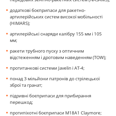
додаткові боєприпаси для ракетно-
артилерійських систем високої мобільності
(HIMARS);
артилерійські снаряди калібру 155 мм і 105
мм;
ракети трубного пуску з оптичним
відстеженням і дротовим наведенням (TOW);
протитанкові системи Javelin і AT-4;
понад 3 мільйони патронів до стрілецької
зброї та гранат;
підривні боєприпаси для прибирання
перешкод;
протипіхотні боєприпаси M18A1 Claymore;