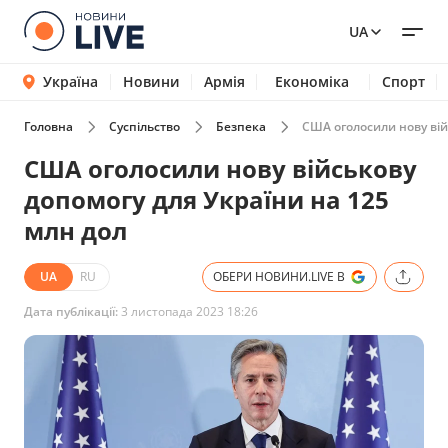
UA
Україна
Новини
Армія
Економіка
Спорт
Головна
Суспільство
Безпека
США оголосили нову вій
США оголосили нову військову
допомогу для України на 125
млн дол
UA
RU
ОБЕРИ НОВИНИ.LIVE В
Дата публікації:
3 листопада 2023 18:26