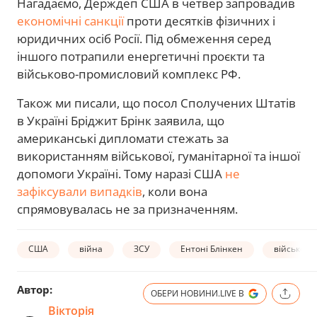
Нагадаємо, Держдеп США в четвер запровадив
економічні санкції
проти десятків фізичних і
юридичних осіб Росії. Під обмеження серед
іншого потрапили енергетичні проєкти та
військово-промисловий комплекс РФ.
Також ми писали, що посол Сполучених Штатів
в Україні Бріджит Брінк заявила, що
американські дипломати стежать за
використанням військової, гуманітарної та іншої
допомоги Україні. Тому наразі США
не
зафіксували випадків
, коли вона
спрямовувалась не за призначенням.
США
війна
ЗСУ
Ентоні Блінкен
військова
Автор:
ОБЕРИ НОВИНИ.LIVE В
Вікторія