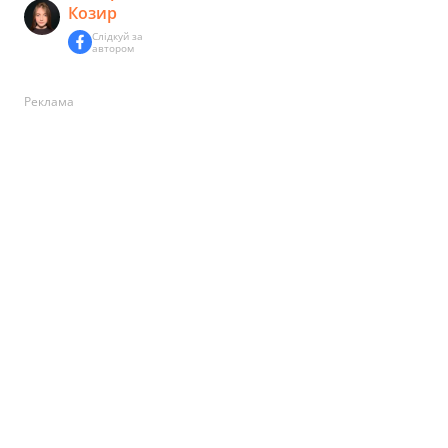
Козир
Слідкуй за
автором
Реклама