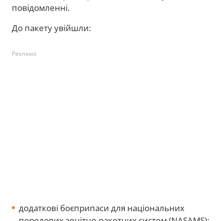
повідомленні.
До пакету увійшли:
Реклама
додаткові боєприпаси для національних
передових зенітно-ракетних систем (NASAMS);