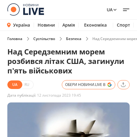
UA
Україна
Новини
Армія
Економіка
Спорт
Головна
Суспільство
Безпека
Над Середземним морем 
Над Середземним морем
розбився літак США, загинули
п'ять військових
UA
RU
ОБЕРИ НОВИНИ.LIVE В
Дата публікації:
12 листопада 2023 19:45