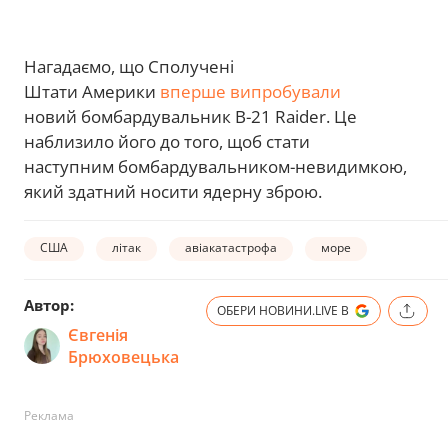
Нагадаємо, що Сполучені
Штати Америки
вперше випробували
новий бомбардувальник B-21 Raider. Це
наблизило його до того, щоб стати
наступним бомбардувальником-невидимкою,
який здатний носити ядерну зброю.
США
літак
авіакатастрофа
море
Автор:
ОБЕРИ НОВИНИ.LIVE В
Євгенія
Брюховецька
Реклама